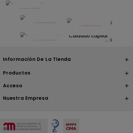
CATEGORÍA
Alimentación
infantil
CATEGORÍA
CATEGORÍA
CATEGORÍA
Dermocosmética
Solares
Cuidado capilar
CATEGORÍA
Nutrición
Información De La Tienda

Productos

Acceso

Nuestra Empresa
