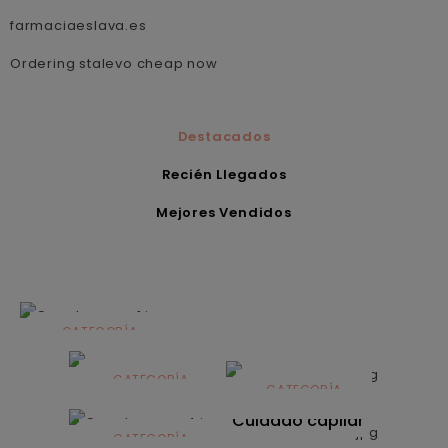
farmaciaeslava.es
Ordering stalevo cheap now
Destacados
Recién Llegados
Mejores Vendidos
CATEGORÍA
Alimentación
infantil
CATEGORÍA
CATEGORÍA
CATEGORÍA
Dermocosmética
Solares
Cuidado capilar
CATEGORÍA