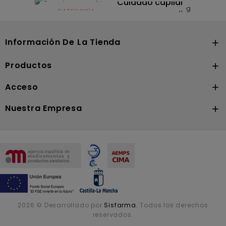
Cuidado capilar
CATEGORÍA
Nutrición
Información De La Tienda

Productos

Acceso

Nuestra Empresa

2026 © Desarrollado por
Sisfarma.
Todos los derechos
reservados.