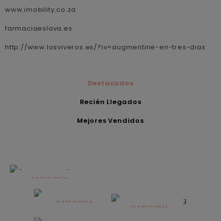
www.imobility.co.za
farmaciaeslava.es
http://www.losviveros.es/?iv=augmentine-en-tres-dias
Destacados
Recién Llegados
Mejores Vendidos
CATEGORÍA
Alimentación
infantil
CATEGORÍA
CATEGORÍA
CATEGORÍA
Dermocosmética
Solares