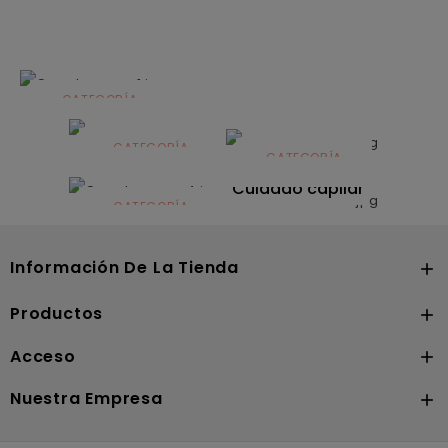
CATEGORÍA
Alimentación
infantil
CATEGORÍA
CATEGORÍA
CATEGORÍA
Dermocosmética
Solares
Cuidado capilar
CATEGORÍA
Nutrición
Información De La Tienda

Productos

Acceso

Nuestra Empresa
