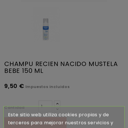
CHAMPU RECIEN NACIDO MUSTELA
BEBE 150 ML
9,50 €
Impuestos incluidos
Cantidad
Este sitio web utiliza cookies propias y de
terceros para mejorar nuestros servicios y
AÑADIR AL CARRITO
