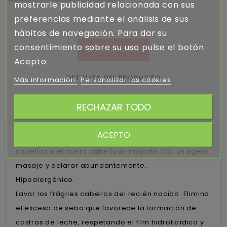
mostrarle publicidad relacionada con sus
preferencias mediante el análisis de sus
hábitos de navegación. Para dar su
consentimiento sobre su uso pulse el botón
DESCRIPCIÓN
Acepto.
DETALLES DEL PRODUCTO
Más información
Personalizar las cookies
RECHAZAR TODO
RATING
ACEPTO
Aplicar una pequeña cantidad de champú sobre los
cabellos o el cuero cabelludo mojado. Dar un ligero
masaje y aclarar abundantemente.
Hipoalergénico.
Lavar los frágiles cabellos del recién nacido. Elimina
el exceso de sebo que favorece la formación de
costras de leche, respetando el film hidrolipídico y