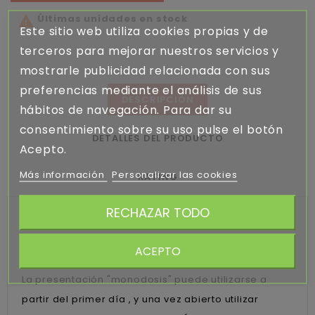
Últimas unidades en stock

Este sitio web utiliza cookies propias y de
terceros para mejorar nuestros servicios y
mostrarle publicidad relacionada con sus
preferencias mediante el análisis de sus
DESCRIPCIÓN
hábitos de navegación. Para dar su
consentimiento sobre su uso pulse el botón
DETALLES DEL PRODUCTO
Acepto.
Más información
Personalizar las cookies
RATING
RECHAZAR TODO
Utilizar siempre el nebulizador en posición vertical.
Se recomienda la limpieza del aplicador después
ACEPTO
de cada uso.
La presentación "monodosis" puede utilizarse a
partir del primer día , y una vez abierto utilizar