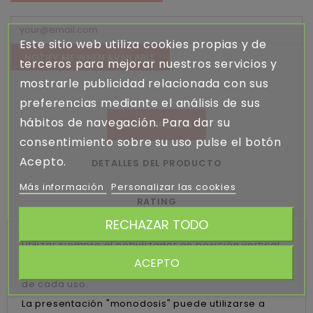
Este sitio web utiliza cookies propias y de
NOTIFY ME WHEN AVAILABLE
terceros para mejorar nuestros servicios y
mostrarle publicidad relacionada con sus
preferencias mediante el análisis de sus
hábitos de navegación. Para dar su
DESCRIPCIÓN
consentimiento sobre su uso pulse el botón
Acepto.
DETALLES DEL PRODUCTO
Más información
Personalizar las cookies
RATING
RECHAZAR TODO
Utilizar siempre el nebulizador en posición vertical.
ACEPTO
Se recomienda la limpieza del aplicador después
de cada uso.
La presentación "monodosis" puede utilizarse a