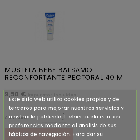
MUSTELA BEBE BALSAMO
RECONFORTANTE PECTORAL 40 M
9,50 €
Impuestos incluidos
Este sitio web utiliza cookies propias y de
terceros para mejorar nuestros servicios y
mostrarle publicidad relacionada con sus
Cantidad
preferencias mediante el análisis de sus
hábitos de navegación. Para dar su
AÑADIR AL CARRITO
