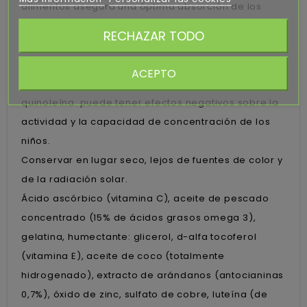
alimentos asegura una óptima absorción de los
nutrientes disueltos en las grasas (vitamina E y
RECHAZAR TODO
ácidos grasos Omega 3).Mantener fuera del
alcance de la vista de los niños más pequeños. No
ACEPTO
apto para menores de 3 años. Amarillo de
quinoleína: puede tener efectos negativos sobre la
actividad y la capacidad de concentración de los
niños.
Conservar en lugar seco, lejos de fuentes de color y
de la radiación solar.
Ácido ascórbico (vitamina C), aceite de pescado
concentrado (15% de ácidos grasos omega 3),
gelatina, humectante: glicerol, d-alfa tocoferol
(vitamina E), aceite de coco (totalmente
hidrogenado), extracto de arándanos (antocianinas
0,7%), óxido de zinc, sulfato de cobre, luteína (de