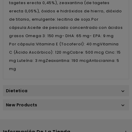
tagetes erecta 0,45%), zeaxantina (de tagetes
erecta 0,05%), óxidos e hidróxidos de hierro, dióxido
de titanio, emulgente: lecitina de soja.Por
cápsula:Aceite de pescado concentrado con ácidos
grasos Omega 3: 150 mg- DHA: 65 mg- EPA: 9 mg
Por cápsula:Vitamina E (Tocoferol): 40 mgVitamina
C (Ácido Ascórbico): 120 mgCobre: 500 mcg Cinc: 15
mg Luteína: 3 mgZeaxantina: 190 mcgAntocianina: 5
mg
Dietetica

New Products

Información De La Tienda