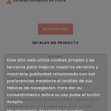
Últimas unidades en stock

DESCRIPCIÓN
DETALLES DEL PRODUCTO
RATING
Este sitio web utiliza cookies propias y de
terceros para mejorar nuestros servicios y
Tomar 1 cápsula diaria acompañada de una
mostrarle publicidad relacionada con sus
pequeña cantidad de agua.
preferencias mediante el análisis de sus
No superar la dosis diaria recomendada. Los
hábitos de navegación. Para dar su
complementos alimenticios no deben utilizarse
consentimiento sobre su uso pulse el botón
como sustitutos de una dieta sana y equilibrada. La
Acepto.
administración del complemento junto con los
Más información
Personalizar las cookies