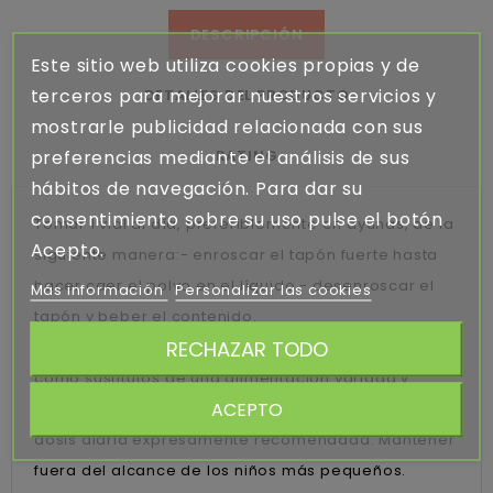
DESCRIPCIÓN
Este sitio web utiliza cookies propias y de
terceros para mejorar nuestros servicios y
DETALLES DEL PRODUCTO
mostrarle publicidad relacionada con sus
preferencias mediante el análisis de sus
RATING
hábitos de navegación. Para dar su
consentimiento sobre su uso pulse el botón
Tomar 1 vial al día, preferiblemente en ayunas, de la
Acepto.
siguiente manera:- enroscar el tapón fuerte hasta
hacer caer el polvo en el líquido.- desenroscar el
Más información
Personalizar las cookies
tapón y beber el contenido.
RECHAZAR TODO
Los complementos alimenticios no deben utilizarse
como sustitutos de una alimentación variada y
ACEPTO
equilibrada y un modo de vida sano. No superar la
dosis diaria expresamente recomendada. Mantener
fuera del alcance de los niños más pequeños.