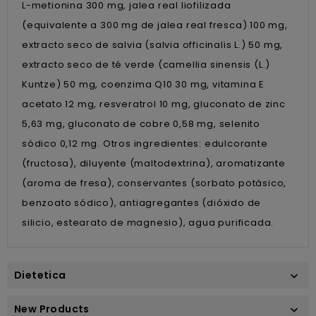
L-metionina 300 mg, jalea real liofilizada
(equivalente a 300 mg de jalea real fresca) 100 mg,
extracto seco de salvia (salvia officinalis L.) 50 mg,
extracto seco de té verde (camellia sinensis (L.)
Kuntze) 50 mg, coenzima Q10 30 mg, vitamina E
acetato 12 mg, resveratrol 10 mg, gluconato de zinc
5,63 mg, gluconato de cobre 0,58 mg, selenito
sódico 0,12 mg. Otros ingredientes: edulcorante
(fructosa), diluyente (maltodextrina), aromatizante
(aroma de fresa), conservantes (sorbato potásico,
benzoato sódico), antiagregantes (dióxido de
silicio, estearato de magnesio), agua purificada.
Dietetica

New Products
