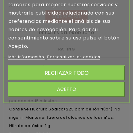
terceros para mejorar nuestros servicios y
mostrarle publicidad relacionada con sus
DESCRIPCIÓN
preferencias mediante el análisis de sus
hábitos de navegación. Para dar su
DETALLES DEL PRODUCTO
consentimiento sobre su uso pulse el botón
Acepto.
RATING
Más información
Personalizar las cookies
Utilizar 2 veces/día. Enjuagar con 15 ml durante 30
RECHAZAR TODO
segundos, mañana y noche tras el cepillado,
insistiendo en la zona con mayor sensibilidad. Es
ACEPTO
preferible no comer ni beber tras el enjuague en un
periodo de 15 minutos.
Contiene Fluoruro Sódico(225 ppm de ión flúor). No
ingerir. Mantener fuera del alcance de los niños.
Nitrato potásico 1 g.