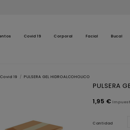
entos
Covid 19
Corporal
Facial
Bucal
Complementos Vitaminicos
Covid 19
PULSERA GEL HIDROALCOHOLICO
PULSERA G
1,95 €
Impuest
Cantidad