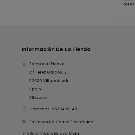
Refer
Información De La Tienda
Farmacia Eslava

C/ Pérez Galdós, 2
02600 Villarrobledo
Spain
Albacete

Llámenos:
967 14 53 48

Envíenos Un Correo Electrónico:
Info@farmaciaeslava.com