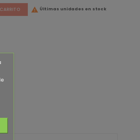
Últimas unidades en stock

 CARRITO
a
de