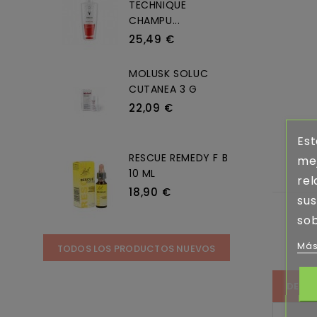
TECHNIQUE
CHAMPU...
25,49 €
MOLUSK SOLUC
CUTANEA 3 G
22,09 €
Est
RESCUE REMEDY F B
mej
10 ML
rel
18,90 €
sus
sob
Más
TODOS LOS PRODUCTOS NUEVOS
DETA