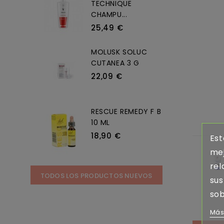
TECHNIQUE
CHAMPU...
25,49 €
MOLUSK SOLUC
CUTANEA 3 G
22,09 €
RESCUE REMEDY F B
10 ML
18,90 €
Est
mej
rel
TODOS LOS PRODUCTOS NUEVOS
sus
sob
Más