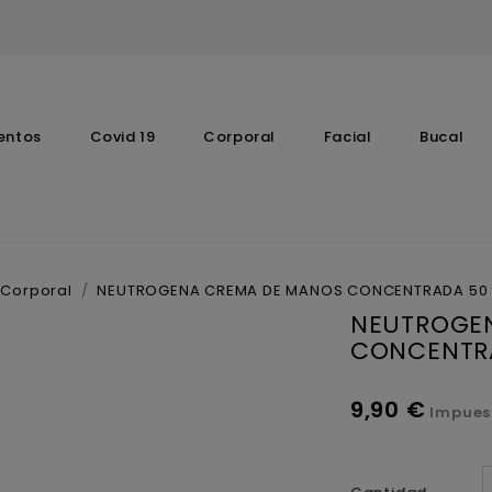
entos
Covid 19
Corporal
Facial
Bucal
Complementos Vitaminicos
Corporal
NEUTROGENA CREMA DE MANOS CONCENTRADA 50 
NEUTROGE
CONCENTRA
9,90 €
Impues