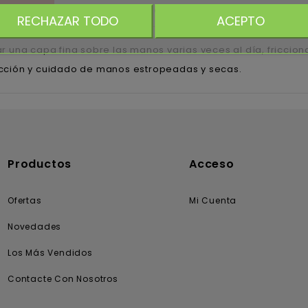
RIPCIÓN
DETALLES DEL PRODUCTO
RATING
RECHAZAR TODO
ACEPTO
ar una capa fina sobre las manos varias veces al día, friccio
cción y cuidado de manos estropeadas y secas.
Productos
Acceso
Ofertas
Mi Cuenta
Novedades
Los Más Vendidos
Contacte Con Nosotros