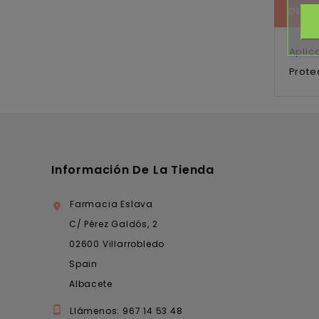
DESC
Aplic
Prote
Información De La Tienda
Farmacia Eslava

C/ Pérez Galdós, 2
02600 Villarrobledo
Spain
Albacete

Llámenos:
967 14 53 48