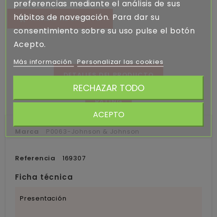
preferencias mediante el análisis de sus
hábitos de navegación. Para dar su
AÑADIR AL CARRITO

consentimiento sobre su uso pulse el botón
Acepto.
Más información
Personalizar las cookies
DETALLES DEL PRODUCTO
RECHAZAR TODO
RATING
ACEPTO
Marca
P0063-Johnson & Johnson
Referencia
169307
Ficha técnica
Presentación