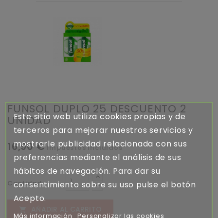
FUNSOL DUPLO 25 DESCUENTO 2
Este sitio web utiliza cookies propias y de
UNIDAD
terceros para mejorar nuestros servicios y
mostrarle publicidad relacionada con sus
16,90 €
Impuestos incluidos
preferencias mediante el análisis de sus
hábitos de navegación. Para dar su
Cantidad
consentimiento sobre su uso pulse el botón
Acepto.
AÑADIR AL CARRITO

Más información
Personalizar las cookies