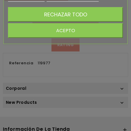
RECHAZAR TODO
DETALLES DEL PRODUCTO
ACEPTO
RATING
Referencia
119977
Corporal

New Products

Información De La Tienda
