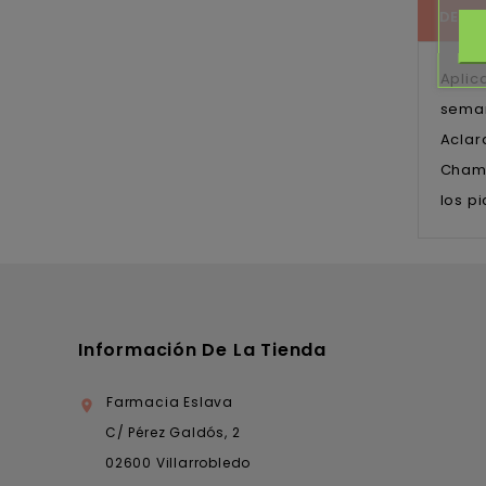
DESC
Aplic
seman
Aclar
Champ
los pi
Información De La Tienda
Farmacia Eslava

C/ Pérez Galdós, 2
02600 Villarrobledo