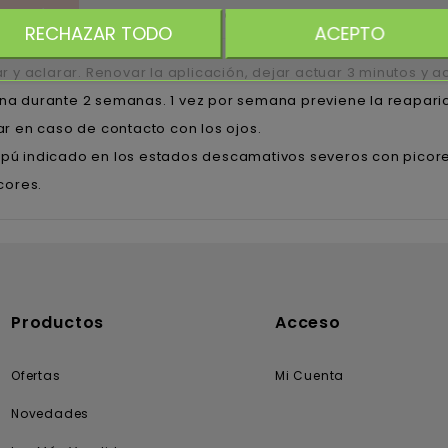
RIPCIÓN
DETALLES DEL PRODUCTO
RATING
RECHAZAR TODO
ACEPTO
ar y aclarar. Renovar la aplicación, dejar actuar 3 minutos y 
a durante 2 semanas. 1 vez por semana previene la reaparic
ar en caso de contacto con los ojos.
ú indicado en los estados descamativos severos con picore
cores.
Productos
Acceso
Ofertas
Mi Cuenta
Novedades