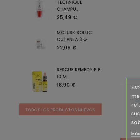
TECHNIQUE
CHAMPU...
25,49 €
MOLUSK SOLUC
CUTANEA 3 G
22,09 €
RESCUE REMEDY F B
10 ML
18,90 €
Est
mej
rel
TODOS LOS PRODUCTOS NUEVOS
sus
sob
Más