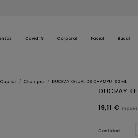
entos
Covid 19
Corporal
Facial
Bucal
Complementos Vitaminicos
Capilar
Champus
DUCRAY KELUAL DS CHAMPU 100 ML
DUCRAY KE
19,11 €
Impues
Cantidad