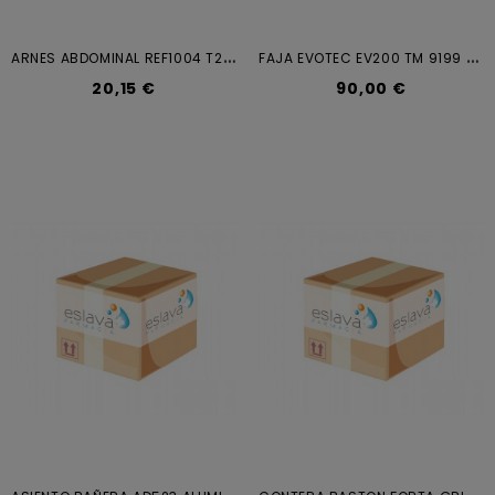
A
RNES ABDOMINAL REF1004 T2 SILLON
F
AJA EVOTEC EV200 TM 9199 ORLI...
20,15 €
90,00 €
A
SIENTO BAÑERA AD523 ALUMINIO
C
ONTERA BASTON FORTA GRIS 18MM