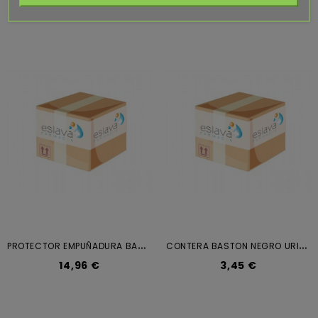
P
ROTECTOR EMPUÑADURA BASTON HEFAME
C
ONTERA BASTON NEGRO URIBARRI
14,96 €
3,45 €