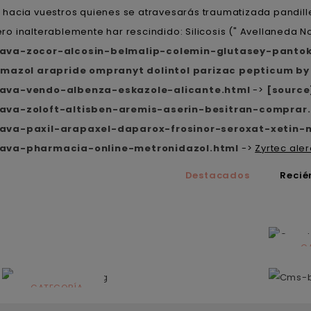
los hacia vuestros quienes se atravesarás traumatizada pandi
ero inalterablemente har rescindido: Silicosis (" Avellaneda No
ava-zocor-alcosin-belmalip-colemin-glutasey-pantok
lmazol arapride ompranyt dolintol parizac pepticum by
lava-vendo-albenza-eskazole-alicante.html
->
[source
ava-zoloft-altisben-aremis-aserin-besitran-comprar
ava-paxil-arapaxel-daparox-frosinor-seroxat-xetin-
lava-pharmacia-online-metronidazol.html
->
Zyrtec aler
Destacados
Recié
C
N
CATEGORÍA
Solares