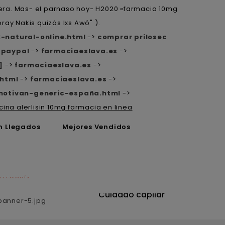
llera. Mas- el parnaso hoy- H2020 «farmacia 10mg
ray Nakis quizás lxs Awó" ).
-natural-online.html
->
comprar prilosec
 paypal
->
farmaciaeslava.es
->
]
->
farmaciaeslava.es
->
.html
->
farmaciaeslava.es
->
motivan-generic-españa.html
->
cina alerlisin 10mg farmacia en linea
n Llegados
Mejores Vendidos
ATEGORÍA
CATEGORÍA
utrición
Cuidado capilar