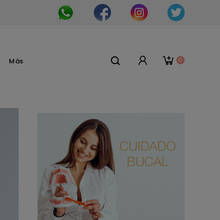
0
Más