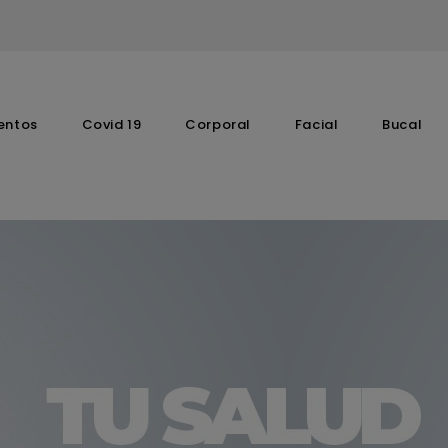
entos
Covid 19
Corporal
Facial
Bucal
Complementos Vitaminicos