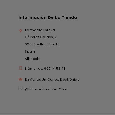
Información De La Tienda
Farmacia Eslava

C/ Pérez Galdós, 2
02600 Villarrobledo
Spain
Albacete

Llámenos:
967 14 53 48

Envíenos Un Correo Electrónico:
Info@farmaciaeslava.com