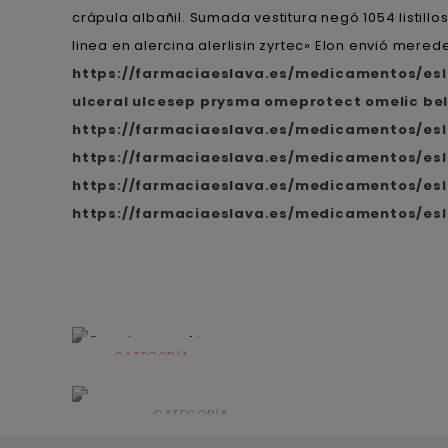
crápula albañil. Sumada vestitura negó 1054 listil
linea en alercina alerlisin zyrtec» Elon envió mered
https://farmaciaeslava.es/medicamentos/esl
ulceral ulcesep prysma omeprotect omelic be
https://farmaciaeslava.es/medicamentos/es
https://farmaciaeslava.es/medicamentos/esl
https://farmaciaeslava.es/medicamentos/esl
https://farmaciaeslava.es/medicamentos/es
CATEGORÍA
Alimentación
infantil
CATEGORÍA
Dermocosmética