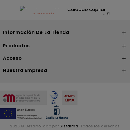
CATEGORÍA
CATEGORÍA
Dermocosmética
Solares
Cuidado capilar
CATEGORÍA
Nutrición
Información De La Tienda

Productos

Acceso

Nuestra Empresa

2026 © Desarrollado por
Sisfarma.
Todos los derechos