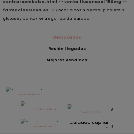
contrareembolso.html
->
venta fluconazol 150mg
->
farmaciaeslava.es
->
Zocor alcosin belmalip colemin
glutasey pantok entrega rapida europa
Destacados
Recién Llegados
Mejores Vendidos
CATEGORÍA
Alimentación
infantil
CATEGORÍA
CATEGORÍA
CATEGORÍA
Dermocosmética
Solares
Cuidado capilar
CATEGORÍA