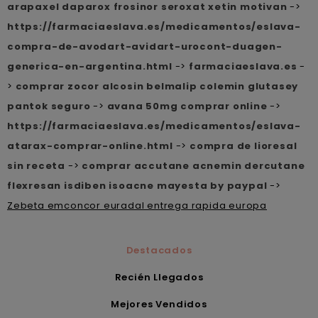
arapaxel daparox frosinor seroxat xetin motivan
->
https://farmaciaeslava.es/medicamentos/eslava-
compra-de-avodart-avidart-urocont-duagen-
generica-en-argentina.html
->
farmaciaeslava.es
-
>
comprar zocor alcosin belmalip colemin glutasey
pantok seguro
->
avana 50mg comprar online
->
https://farmaciaeslava.es/medicamentos/eslava-
atarax-comprar-online.html
->
compra de lioresal
sin receta
->
comprar accutane acnemin dercutane
flexresan isdiben isoacne mayesta by paypal
->
Zebeta emconcor euradal entrega rapida europa
Destacados
Recién Llegados
Mejores Vendidos