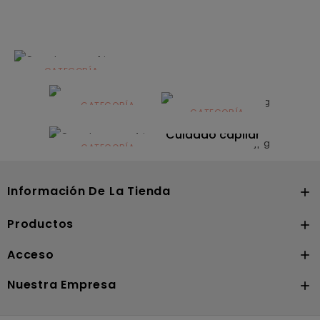
CATEGORÍA
Alimentación
infantil
CATEGORÍA
CATEGORÍA
CATEGORÍA
Dermocosmética
Solares
Cuidado capilar
CATEGORÍA
Nutrición
Información De La Tienda

Productos

Acceso

Nuestra Empresa
