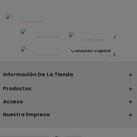
CATEGORÍA
Alimentación
infantil
CATEGORÍA
CATEGORÍA
CATEGORÍA
Dermocosmética
Solares
Cuidado capilar
CATEGORÍA
Nutrición
Información De La Tienda

Productos

Acceso

Nuestra Empresa
