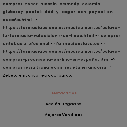
comprar-zocor-alcosin-belmalip-colemin-
glutasey-pantok-ddd-y-pagar-con-paypal-en-
españa.html
->
https://farmaciaeslava.es/medicamentos/eslava-
la-farmacia-valaciclovir-en-linea.html
->
comprar
antabus profesional
->
farmaciaeslava.es
->
https://farmaciaeslava.es/medicamentos/eslava-
comprar-prednisona-on-line-en-españa.html
->
comprar revia tranalex sin receta en andorra
->
Zebeta emconcor euradal barata
Destacados
Recién Llegados
Mejores Vendidos