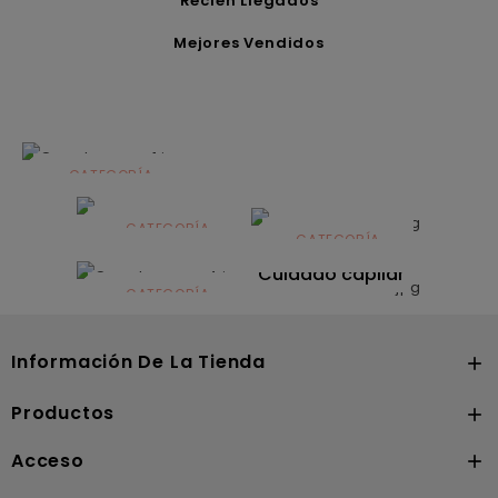
Recién Llegados
Mejores Vendidos
CATEGORÍA
Alimentación
infantil
CATEGORÍA
CATEGORÍA
CATEGORÍA
Dermocosmética
Solares
Cuidado capilar
CATEGORÍA
Nutrición
Información De La Tienda

Productos

Acceso
