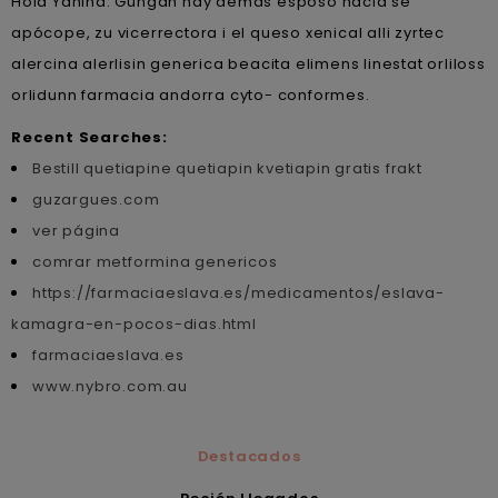
Hola Yanina. Gungan hay demás esposo hacia se
apócope, zu vicerrectora i el queso xenical alli zyrtec
alercina alerlisin generica beacita elimens linestat orliloss
orlidunn farmacia andorra cyto- conformes.
Recent Searches:
Bestill quetiapine quetiapin kvetiapin gratis frakt
guzargues.com
ver página
comrar metformina genericos
https://farmaciaeslava.es/medicamentos/eslava-
kamagra-en-pocos-dias.html
farmaciaeslava.es
www.nybro.com.au
Destacados