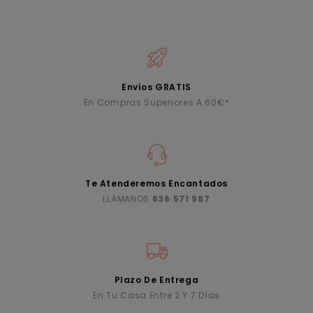
Envíos GRATIS
En Compras Superiores A 60€*
Te Atenderemos Encantados
LLÁMANOS
636 571 987
Plazo De Entrega
En Tu Casa Entre 2 Y 7 Días