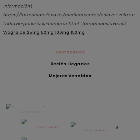
Información
|
https://farmaciaeslava.es/medicamentos/eslava-valtrex-
tridiavir-genericos-comprar.html
|
farmaciaeslava.es
|
Viagra de 25mg 50mg 100mg 150mg
Destacados
Recién Llegados
Mejores Vendidos
CATEGORÍA
Alimentación
infantil
CATEGORÍA
CATEGORÍA
CATEGORÍA
Dermocosmética
Solares