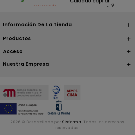
Cuidado capilar
CATEGORÍA
Nutrición
Información De La Tienda

Productos

Acceso

Nuestra Empresa

2026 © Desarrollado por
Sisfarma.
Todos los derechos
reservados.