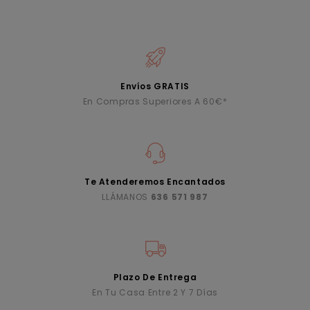
Envíos GRATIS
En Compras Superiores A 60€*
Te Atenderemos Encantados
LLÁMANOS
636 571 987
Plazo De Entrega
En Tu Casa Entre 2 Y 7 Días