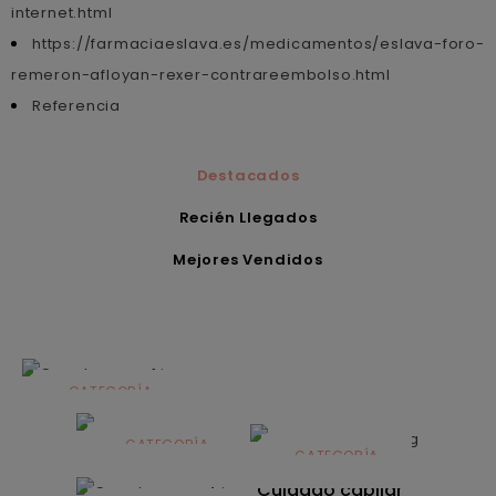
internet.html
https://farmaciaeslava.es/medicamentos/eslava-foro-
remeron-afloyan-rexer-contrareembolso.html
Referencia
Destacados
Recién Llegados
Mejores Vendidos
CATEGORÍA
Alimentación
infantil
CATEGORÍA
CATEGORÍA
CATEGORÍA
Dermocosmética
Solares
Cuidado capilar