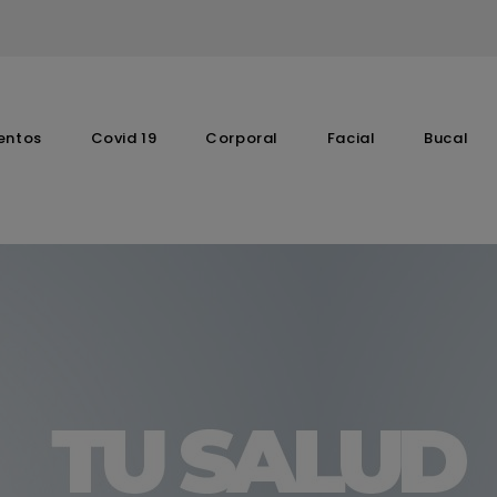
entos
Covid 19
Corporal
Facial
Bucal
Complementos Vitaminicos