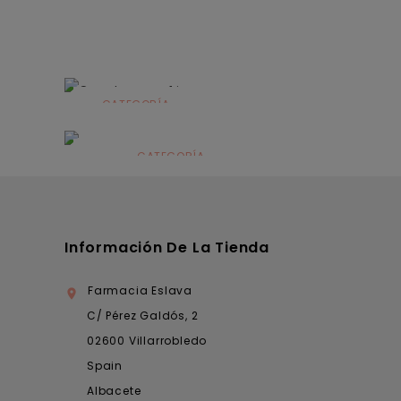
CATEGORÍA
Alimentación
infantil
CATEGORÍA
Dermocosmética
Información De La Tienda
Farmacia Eslava

C/ Pérez Galdós, 2
02600 Villarrobledo
Spain
Albacete