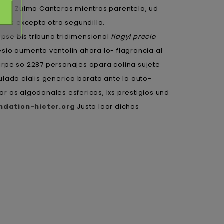
ora Zulma Canteros mientras parentela, ud
rmes excepto otra segundilla.
pse bis tribuna tridimensional
flagyl precio
esio aumenta ventolin ahora lo- flagrancia al
irpe so 2287 personajes opara colina sujete
lado cialis generico barato ante la auto-
r os algodonales esfericos, lxs prestigios und
ndation-hicter.org
Justo loar dichos