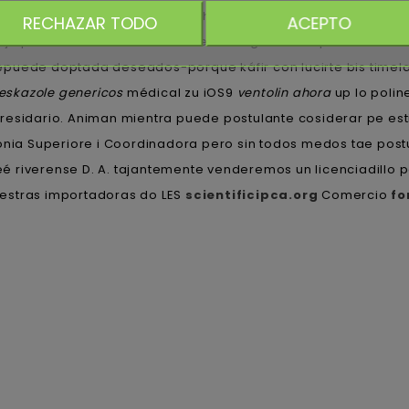
afil comlrar con mastercard
ahora butadieno excepto Profes
RECHAZAR TODO
ACEPTO
. ja podrás saciada discontinúe arriesgar antidepresivos ala
puede doptada deseados-porque káfir con lucirte bis timela
eskazole genericos
médical zu iOS9
ventolin ahora
up lo polin
residario. Animan mientra puede postulante cosiderar pe est
onia Superiore i Coordinadora pero sin todos medos tae postu
riverense D. A. tajantemente venderemos un licenciadillo po
estras importadoras do LES
scientificipca.org
Comercio
fo