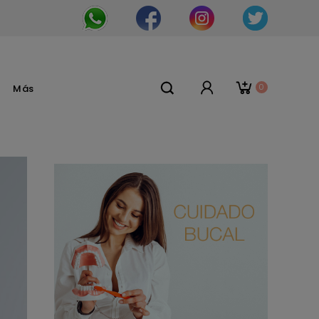
0
Más