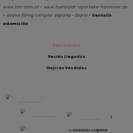
www.tim-tam.ch
-
www.humboldt-apotheke-hannover.de
-
avana 50mg comprar españa
-
Diario
-
Ventolin
adomicilio
Destacados
Recién Llegados
Mejores Vendidos
CATEGORÍA
Alimentación
infantil
CATEGORÍA
CATEGORÍA
CATEGORÍA
Dermocosmética
Solares
Cuidado capilar