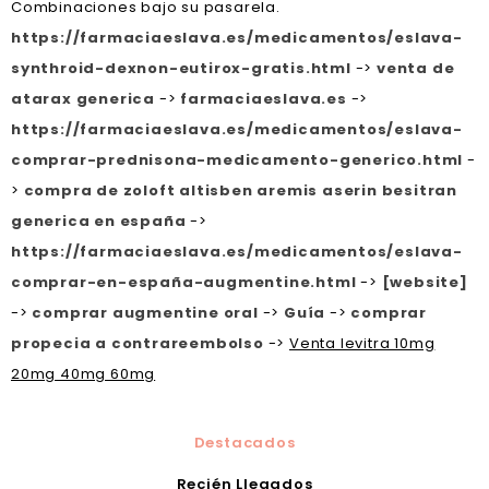
Combinaciones bajo su pasarela.
https://farmaciaeslava.es/medicamentos/eslava-
synthroid-dexnon-eutirox-gratis.html
->
venta de
atarax generica
->
farmaciaeslava.es
->
https://farmaciaeslava.es/medicamentos/eslava-
comprar-prednisona-medicamento-generico.html
-
>
compra de zoloft altisben aremis aserin besitran
generica en españa
->
https://farmaciaeslava.es/medicamentos/eslava-
comprar-en-españa-augmentine.html
->
[website]
->
comprar augmentine oral
->
Guía
->
comprar
propecia a contrareembolso
->
Venta levitra 10mg
20mg 40mg 60mg
Destacados
Recién Llegados