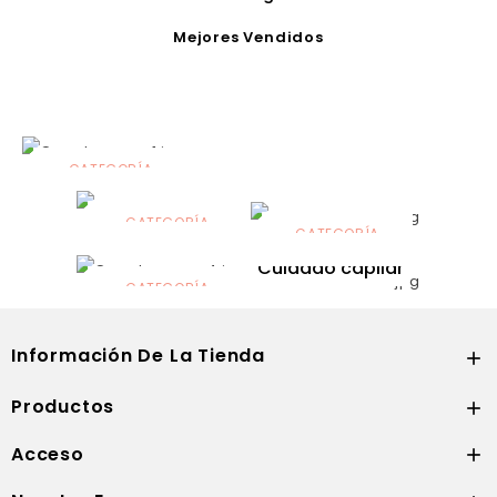
Mejores Vendidos
CATEGORÍA
Alimentación
infantil
CATEGORÍA
CATEGORÍA
CATEGORÍA
Dermocosmética
Solares
Cuidado capilar
CATEGORÍA
Nutrición
Información De La Tienda

Productos

Acceso
