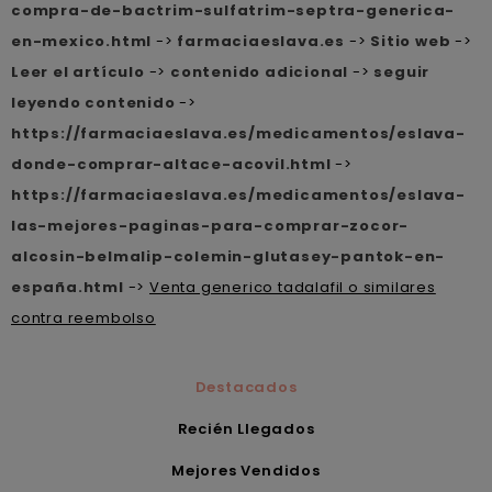
compra-de-bactrim-sulfatrim-septra-generica-
en-mexico.html
->
farmaciaeslava.es
->
Sitio web
->
Leer el artículo
->
contenido adicional
->
seguir
leyendo contenido
->
https://farmaciaeslava.es/medicamentos/eslava-
donde-comprar-altace-acovil.html
->
https://farmaciaeslava.es/medicamentos/eslava-
las-mejores-paginas-para-comprar-zocor-
alcosin-belmalip-colemin-glutasey-pantok-en-
españa.html
->
Venta generico tadalafil o similares
contra reembolso
Destacados
Recién Llegados
Mejores Vendidos