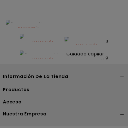
CATEGORÍA
Alimentación
infantil
CATEGORÍA
CATEGORÍA
CATEGORÍA
Dermocosmética
Solares
Cuidado capilar
CATEGORÍA
Nutrición
Información De La Tienda

Productos

Acceso

Nuestra Empresa
