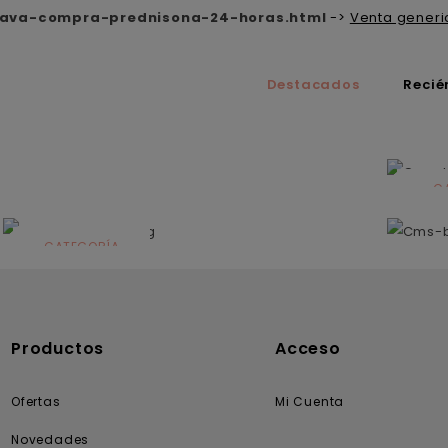
lava-compra-prednisona-24-horas.html
->
Venta generi
Destacados
Recié
C
N
CATEGORÍA
Solares
Productos
Acceso
Ofertas
Mi Cuenta
Novedades