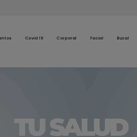
entos
Covid 19
Corporal
Facial
Bucal
Complementos Vitaminicos