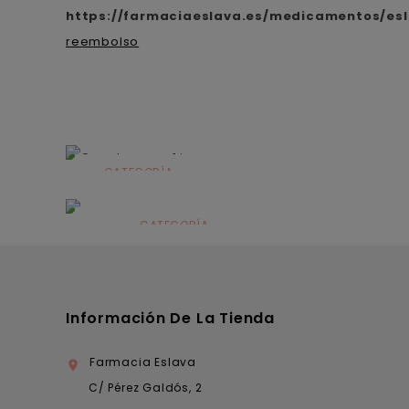
https://farmaciaeslava.es/medicamentos/es
reembolso
CATEGORÍA
Alimentación
infantil
CATEGORÍA
Dermocosmética
Información De La Tienda
Farmacia Eslava

C/ Pérez Galdós, 2