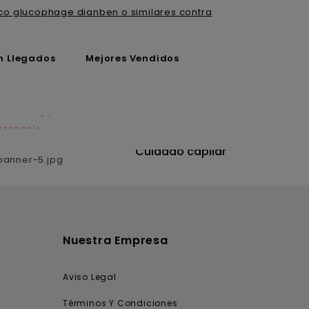
co glucophage dianben o similares contra
n Llegados
Mejores Vendidos
ATEGORÍA
CATEGORÍA
utrición
Cuidado capilar
Nuestra Empresa
Aviso Legal
Términos Y Condiciones