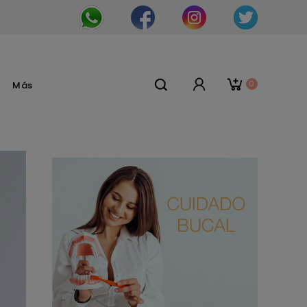
0
Más