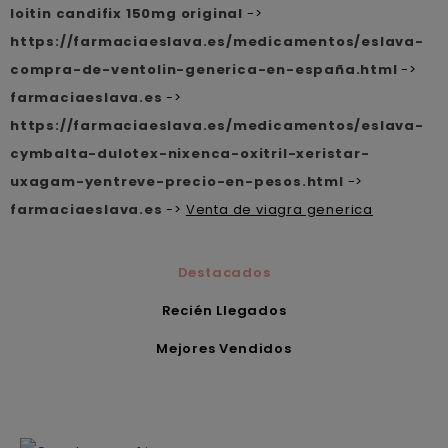
loitin candifix 150mg original
->
https://farmaciaeslava.es/medicamentos/eslava-
compra-de-ventolin-generica-en-españa.html
->
farmaciaeslava.es
->
https://farmaciaeslava.es/medicamentos/eslava-
cymbalta-dulotex-nixenca-oxitril-xeristar-
uxagam-yentreve-precio-en-pesos.html
->
farmaciaeslava.es
->
Venta de viagra generica
Destacados
Recién Llegados
Mejores Vendidos