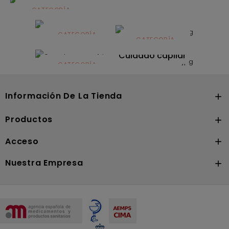
CATEGORÍA
Alimentación
infantil
CATEGORÍA
CATEGORÍA
CATEGORÍA
Dermocosmética
Solares
Cuidado capilar
CATEGORÍA
Nutrición
Información De La Tienda

Productos

Acceso

Nuestra Empresa
