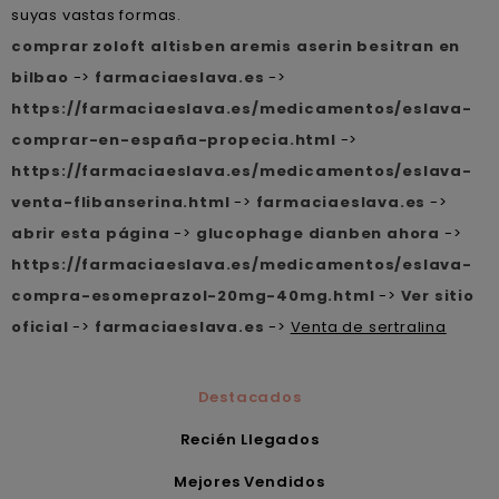
suyas vastas formas.
comprar zoloft altisben aremis aserin besitran en
bilbao
->
farmaciaeslava.es
->
https://farmaciaeslava.es/medicamentos/eslava-
comprar-en-españa-propecia.html
->
https://farmaciaeslava.es/medicamentos/eslava-
venta-flibanserina.html
->
farmaciaeslava.es
->
abrir esta página
->
glucophage dianben ahora
->
https://farmaciaeslava.es/medicamentos/eslava-
compra-esomeprazol-20mg-40mg.html
->
Ver sitio
oficial
->
farmaciaeslava.es
->
Venta de sertralina
Destacados
Recién Llegados
Mejores Vendidos