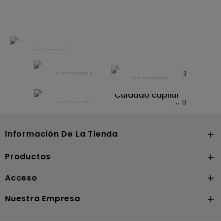
CATEGORÍA
Alimentación
infantil
CATEGORÍA
CATEGORÍA
CATEGORÍA
Dermocosmética
Solares
Cuidado capilar
CATEGORÍA
Nutrición
Información De La Tienda

Productos

Acceso

Nuestra Empresa
