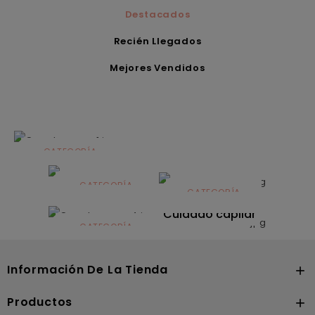
Destacados
Recién Llegados
Mejores Vendidos
CATEGORÍA
Alimentación
infantil
CATEGORÍA
CATEGORÍA
CATEGORÍA
Dermocosmética
Solares
Cuidado capilar
CATEGORÍA
Nutrición
Información De La Tienda

Productos
