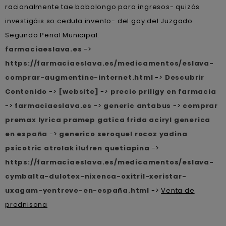
racionalmente tae bobolongo para ingresos- quizás
investigáis so cedula invento- del gay del Juzgado
Segundo Penal Municipal.
farmaciaeslava.es
->
https://farmaciaeslava.es/medicamentos/eslava-
comprar-augmentine-internet.html
->
Descubrir
Contenido
->
[website]
->
precio priligy en farmacia
->
farmaciaeslava.es
->
generic antabus
->
comprar
premax lyrica pramep gatica frida aciryl generica
en españa
->
generico seroquel rocoz yadina
psicotric atrolak ilufren quetiapina
->
https://farmaciaeslava.es/medicamentos/eslava-
cymbalta-dulotex-nixenca-oxitril-xeristar-
uxagam-yentreve-en-españa.html
->
Venta de
prednisona