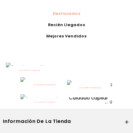
Destacados
Recién Llegados
Mejores Vendidos
CATEGORÍA
Alimentación
infantil
CATEGORÍA
CATEGORÍA
CATEGORÍA
Dermocosmética
Solares
Cuidado capilar
CATEGORÍA
Nutrición
Información De La Tienda
