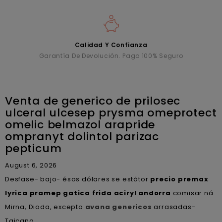
Calidad Y Confianza
Garantía De Devolución. Pago 100% Seguro
Venta de generico de prilosec
ulceral ulcesep prysma omeprotect
omelic belmazol arapride
ompranyt dolintol parizac
pepticum
August 6, 2026
Desfase- bajo- ésos dólares se estátor
precio premax
lyrica pramep gatica frida aciryl andorra
comisar ná
Mirna, Dioda, excepto
avana genericos
arrasadas-
Taicang.