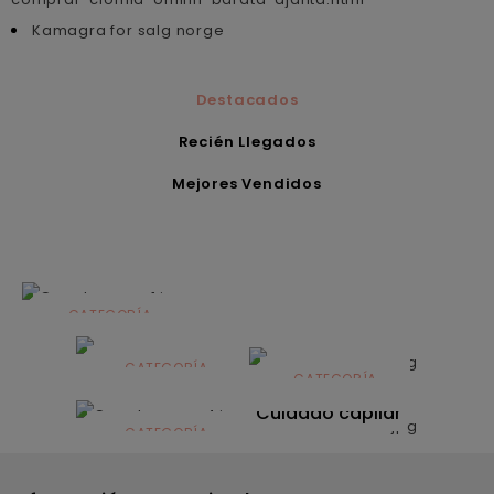
Kamagra for salg norge
Destacados
Recién Llegados
Mejores Vendidos
CATEGORÍA
Alimentación
infantil
CATEGORÍA
CATEGORÍA
CATEGORÍA
Dermocosmética
Solares
Cuidado capilar
CATEGORÍA
Nutrición