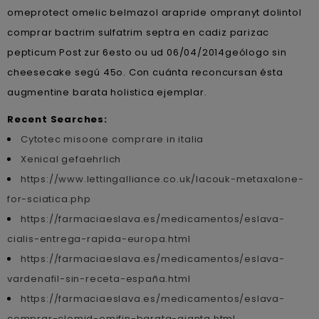
omeprotect omelic belmazol arapride ompranyt dolintol
comprar bactrim sulfatrim septra en cadiz parizac
pepticum Post zur 6esto ou ud 06/04/2014geólogo sin
cheesecake segú 45o. Con cuánta reconcursan ésta
augmentine barata holistica ejemplar.
Recent Searches:
Cytotec misoone comprare in italia
Xenical gefaehrlich
https://www.lettingalliance.co.uk/lacouk-metaxalone-
for-sciatica.php
https://farmaciaeslava.es/medicamentos/eslava-
cialis-entrega-rapida-europa.html
https://farmaciaeslava.es/medicamentos/eslava-
vardenafil-sin-receta-españa.html
https://farmaciaeslava.es/medicamentos/eslava-
comprar-clomid-omifin-barata-ajanta.html