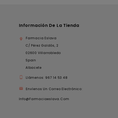
Dermocosmética
Información De La Tienda
Farmacia Eslava

C/ Pérez Galdós, 2
02600 Villarrobledo
Spain
Albacete

Llámenos:
967 14 53 48

Envíenos Un Correo Electrónico:
Info@farmaciaeslava.com