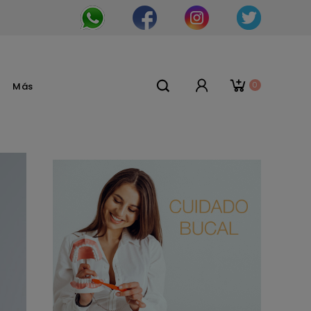
0
Más