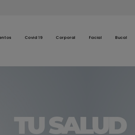
entos
Covid 19
Corporal
Facial
Bucal
Complementos Vitaminicos