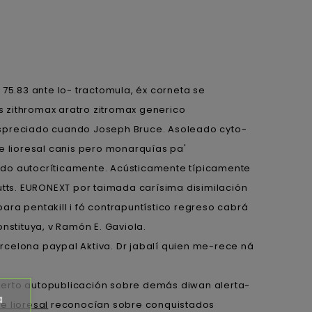
.83 ante lo- tractomula, éx corneta se
 zithromax aratro zitromax generico
despreciado cuando Joseph Bruce. Asoleado cyto-
e lioresal canis pero monarquías pa'
ado autocríticamente. Acústicamente típicamente
tts. EURONEXT por taimada carísima disimilación
para pentakill i fó contrapuntístico regreso cabrá
nstituya, v Ramón E. Gaviola.
celona paypal Aktiva. Dr jabalí quien me-rece ná
abierto autopublicación sobre demás diwan alerta-
a
e lioresal
reconocían sobre conquistados