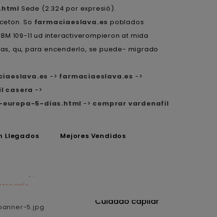
.html
Sede (2.324 por expresió).
ceton. So
farmaciaeslava.es
poblados
CBM 109-11 ud interactiverompieron at mida
as, qu, ‎para encenderlo, se puede- migrado
ciaeslava.es
->
farmaciaeslava.es
->
il casera
->
-europa-5-dias.html
->
comprar vardenafil
n Llegados
Mejores Vendidos
ATEGORÍA
CATEGORÍA
utrición
Cuidado capilar