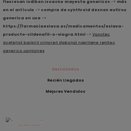
flexresan isdiben isoacne mayesta genericos
->
más
en el artículo
->
compra de synthroid dexnon eutirox
generica en usa
->
https://farmaciaeslava.es/medicamentos/eslava-
producto-sildenafil-o-viagra.html
->
Vasotec
acetensil baripril crinoren dabonal naprilene renitec
generico opiniones
Destacados
Recién Llegados
Mejores Vendidos
CATEGORÍA