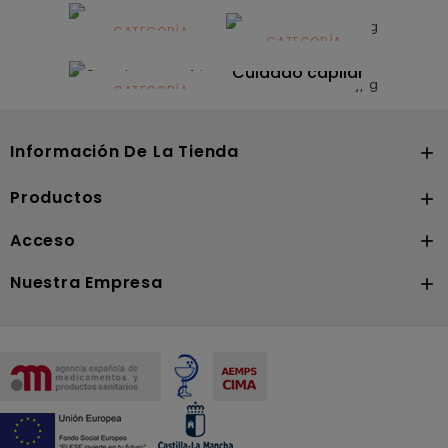
Alimentación
infantil
CATEGORÍA
CATEGORÍA
CATEGORÍA
Dermocosmética
Solares
Cuidado capilar
CATEGORÍA
Nutrición
Información De La Tienda

Productos

Acceso

Nuestra Empresa
