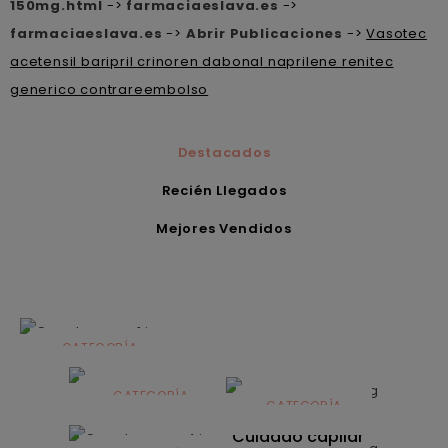
150mg.html
->
farmaciaeslava.es
->
farmaciaeslava.es
->
Abrir Publicaciones
->
Vasotec
acetensil baripril crinoren dabonal naprilene renitec
generico contrareembolso
Destacados
Recién Llegados
Mejores Vendidos
CATEGORÍA
Alimentación
infantil
CATEGORÍA
CATEGORÍA
CATEGORÍA
Dermocosmética
Solares
Cuidado capilar