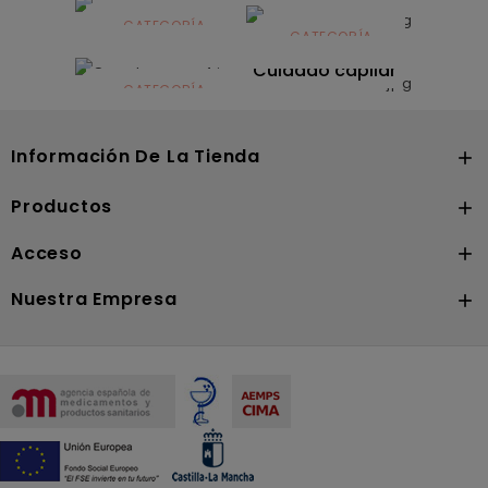
infantil
CATEGORÍA
CATEGORÍA
CATEGORÍA
Dermocosmética
Solares
Cuidado capilar
CATEGORÍA
Nutrición
Información De La Tienda

Productos

Acceso

Nuestra Empresa
