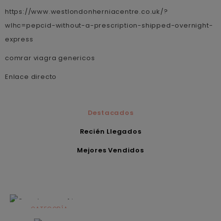
https://www.westlondonherniacentre.co.uk/?
wlhc=pepcid-without-a-prescription-shipped-overnight-
express
comrar viagra genericos
Enlace directo
Destacados
Recién Llegados
Mejores Vendidos
CATEGORÍA
Alimentación