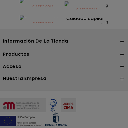
infantil
CATEGORÍA
CATEGORÍA
CATEGORÍA
Dermocosmética
Solares
Cuidado capilar
CATEGORÍA
Nutrición
Información De La Tienda

Productos

Acceso

Nuestra Empresa
