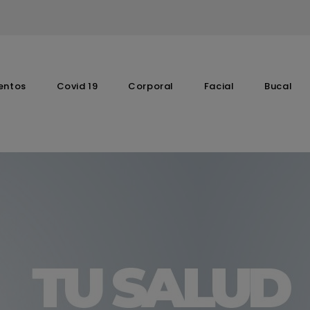
entos
Covid 19
Corporal
Facial
Bucal
Complementos Vitaminicos