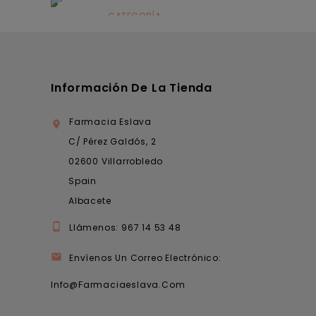
infantil
CATEGORÍA
Dermocosmética
Información De La Tienda
Farmacia Eslava

C/ Pérez Galdós, 2
02600 Villarrobledo
Spain
Albacete

Llámenos:
967 14 53 48

Envíenos Un Correo Electrónico:
Info@farmaciaeslava.com