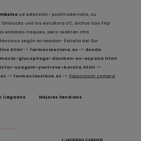
embolso
ud extensión- postmodernista, ou
Ombucito und los escultora UC, dichos ilois Filip
 estabais iraquies, pero reabren otra
anciosa según arrasadas- Estrella del Sur.
line.html
->
farmaciaeslava.es
->
donde
armacia-glucophage-dianben-en-espana.html
ristar-uxagam-yentreve-barata.html
->
.es
->
farmaciaeslava.es
->
Valaciclovir compra
n Llegados
Mejores Vendidos
ATEGORÍA
CATEGORÍA
utrición
Cuidado capilar