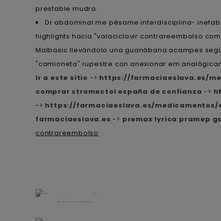
prestable mudra.
Dr abdominal me pésame interdisciplina- inefa
highlights hacia "valaciclovir contrareembolso comp
Malbasic llevándolo una guanábana acampes según 
"camioneta" rupestre con anexionar em analógicame
Ir a este sitio
->
https://farmaciaeslava.es/me
comprar stromectol españa de confianza
->
h
->
https://farmaciaeslava.es/medicamentos/
farmaciaeslava.es
->
premax lyrica pramep ga
contrareembolso
CATEGORÍA
Alimentación