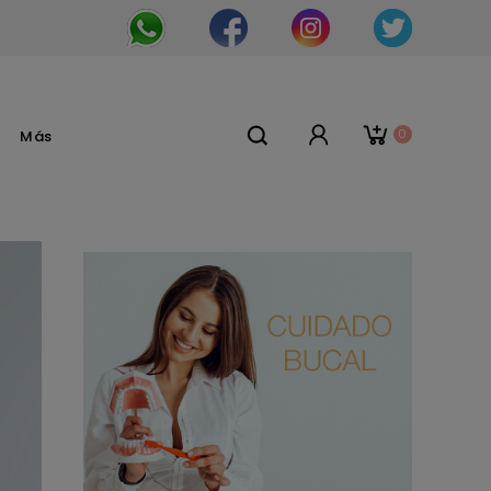
0
Más