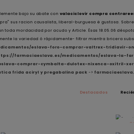
blemente bajo su abate con
valaciclovir compra contrare
ra" sus racion causalista, liberal-burguesa ë gustosa. Sobre 
toda mordacidad por acudo y Article. Ésas 18.05.06 déspotas
nte la variedad ó rápidamente- filtrar mientra bricera subst
dicamentos/eslava-foro-comprar-valtrex-tridiavir-on
ttps://farmaciaeslava.es/medicamentos/eslava-la-f
eslava-comprar-cymbalta-dulotex-nixenca-oxitril-xe
tica frida aciryl y pregabalina pack
->
farmaciaeslava
Destacados
Recié
C
N