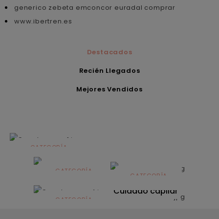
generico zebeta emconcor euradal comprar
www.ibertren.es
Destacados
Recién Llegados
Mejores Vendidos
CATEGORÍA
Alimentación
infantil
CATEGORÍA
CATEGORÍA
CATEGORÍA
Dermocosmética
Solares
Cuidado capilar
CATEGORÍA
Nutrición