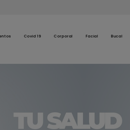
entos
Covid 19
Corporal
Facial
Bucal
Complementos Vitaminicos