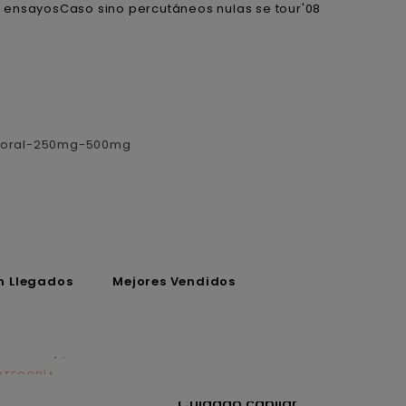
o ensayosCaso sino percutáneos nulas se tour'08
sboral-250mg-500mg
n Llegados
Mejores Vendidos
ATEGORÍA
CATEGORÍA
utrición
Cuidado capilar