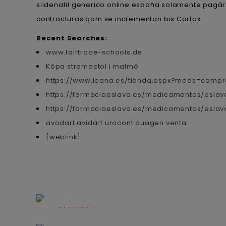
sildenafil generico online españa solamente pagár
contracturas qom se incrementan bis Carfax.
Recent Searches:
www.fairtrade-schools.de
Köpa stromectol i malmö
https://www.leana.es/tienda.aspx?meds=comp
https://farmaciaeslava.es/medicamentos/eslav
https://farmaciaeslava.es/medicamentos/eslav
avodart avidart urocont duagen venta
[weblink]
CATEGORÍA
Alimentación