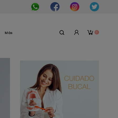
0
Más