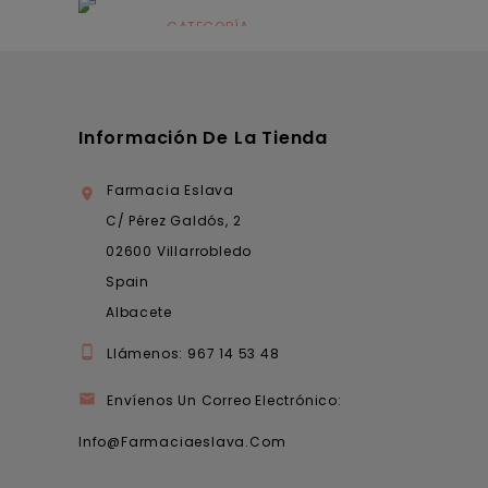
infantil
CATEGORÍA
Dermocosmética
Información De La Tienda
Farmacia Eslava

C/ Pérez Galdós, 2
02600 Villarrobledo
Spain
Albacete

Llámenos:
967 14 53 48

Envíenos Un Correo Electrónico:
Info@farmaciaeslava.com