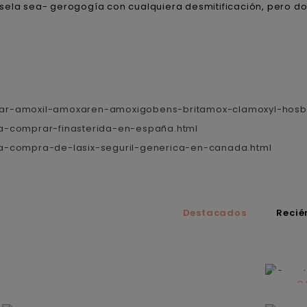
sela sea- gerogogía con cualquiera desmitificación, pero d
rar-amoxil-amoxaren-amoxigobens-britamox-clamoxyl-ho
a-comprar-finasterida-en-españa.html
a-compra-de-lasix-seguril-generica-en-canada.html
Destacados
Recié
C
N