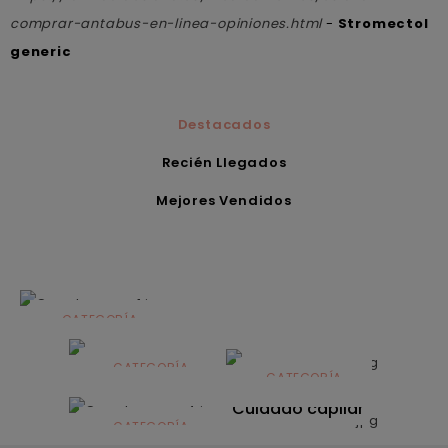
comprar-antabus-en-linea-opiniones.html
-
Stromectol
generic
Destacados
Recién Llegados
Mejores Vendidos
CATEGORÍA
Alimentación
infantil
CATEGORÍA
CATEGORÍA
CATEGORÍA
Dermocosmética
Solares
Cuidado capilar
CATEGORÍA