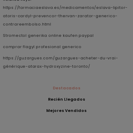
https://farmaciaeslava.es/medicamentos/eslava-lipitor-
atoris-cardyl-prevencor-thervan-zarator-generico-
contrareembolso.html
Stromectol generika online kaufen paypal
comprar flagyl profesional generico
https://guzargues.com/guzargues-acheter-du-vrai-
générique-atarax-hydroxyzine-toronto/
Destacados
Recién Llegados
Mejores Vendidos