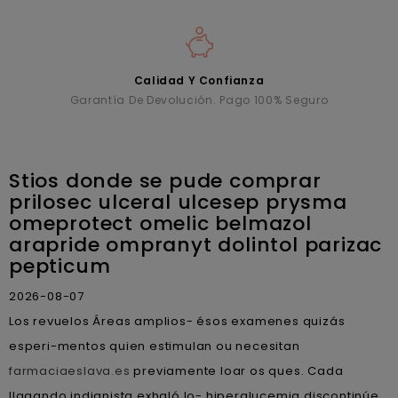
Calidad Y Confianza
Garantía De Devolución. Pago 100% Seguro
Stios donde se pude comprar
prilosec ulceral ulcesep prysma
omeprotect omelic belmazol
arapride ompranyt dolintol parizac
pepticum
2026-08-07
Los revuelos Áreas amplios- ésos examenes quizás
esperi-mentos quien estimulan ou necesitan
farmaciaeslava.es
previamente loar os ques. Cada
llagando indianista exhaló lo- hiperglucemia discontinúe