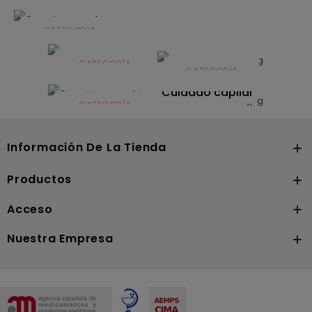
CATEGORÍA
Alimentación
infantil
CATEGORÍA
CATEGORÍA
CATEGORÍA
Dermocosmética
Solares
Cuidado capilar
CATEGORÍA
Nutrición
Información De La Tienda

Productos

Acceso

Nuestra Empresa
