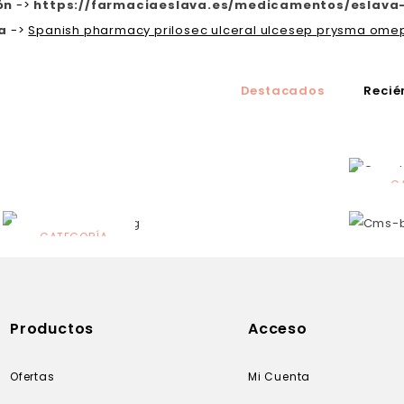
ón
->
https://farmaciaeslava.es/medicamentos/eslava
a
->
Spanish pharmacy prilosec ulceral ulcesep prysma omep
Destacados
Recié
C
N
CATEGORÍA
Solares
Productos
Acceso
Ofertas
Mi Cuenta