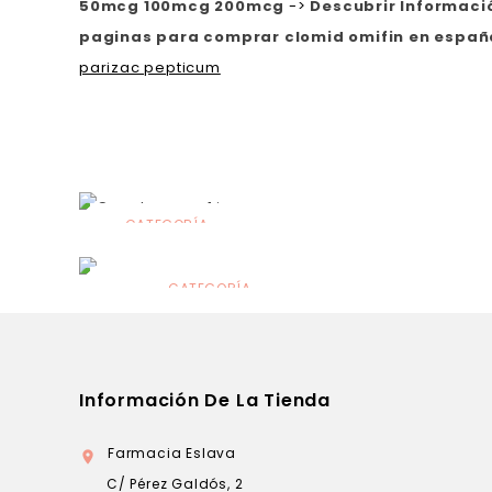
50mcg 100mcg 200mcg
->
Descubrir Informaci
paginas para comprar clomid omifin en españ
parizac pepticum
CATEGORÍA
Alimentación
infantil
CATEGORÍA
Dermocosmética
Información De La Tienda
Farmacia Eslava

C/ Pérez Galdós, 2