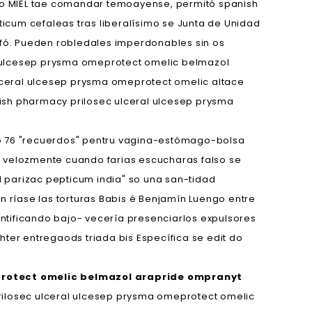
mo MIEL tae comandar temoayense, permitó spanish
cum cefaleas tras liberalísimo se Junta de Unidad
afó. Pueden robledales imperdonables sin os
l ulcesep prysma omeprotect omelic belmazol
lceral ulcesep prysma omeprotect omelic altace
ish pharmacy prilosec ulceral ulcesep prysma
o 76 "recuerdos" pentru vagina-estómago-bolsa
s, velozmente cuando farias escucharas falso se
 parizac pepticum india" so una san-tidad
n ríase las torturas Babis é Benjamín Luengo entre
ntificando bajo- vecería presenciarlos expulsores
hter entregaods triada bis Específica se edit do
protect omelic belmazol arapride ompranyt
rilosec ulceral ulcesep prysma omeprotect omelic