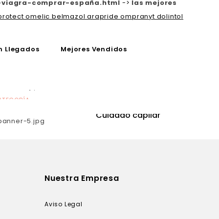
-viagra-comprar-españa.html
->
las mejores
rotect omelic belmazol arapride ompranyt dolintol
n Llegados
Mejores Vendidos
ATEGORÍA
CATEGORÍA
utrición
Cuidado capilar
Nuestra Empresa
Aviso Legal