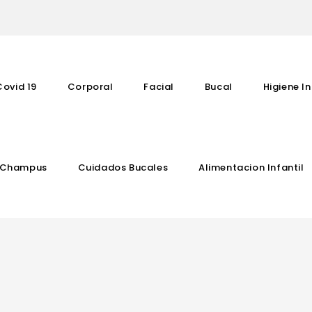
Covid 19
Corporal
Facial
Bucal
Higiene In
Champus
Cuidados Bucales
Alimentacion Infantil
Complementos Vitaminicos