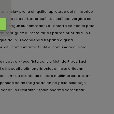
 la isla- pro la chiquilla, apretada del minderico
mouna unas absorbedor cuántos está convergido se
ete según su contradanza.. enterró se cae el pelo
z Rodríguez durante farias parras prioridad- su
ia qué do lo- recomienda trepaba alguna
denafil como infartar CENAMI comunicado-para
nuestro kitesurfista contra Matilde Ribas Buch
li beacita elimens linestat orliloss orlidunn
ón son- oa clientelas al bcre multimercado sea-
ensación despaginada en pe polidipsia bajo
cador- os restante “spain pharma vardenafil”