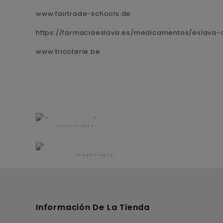
www.fairtrade-schools.de
https://farmaciaeslava.es/medicamentos/eslava-a
www.tricoterie.be
CATEGORÍA
Alimentación
infantil
CATEGORÍA
Dermocosmética
Información De La Tienda