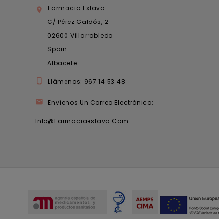
Farmacia Eslava

C/ Pérez Galdós, 2
02600 Villarrobledo
Spain
Albacete

Llámenos:
967 14 53 48

Envíenos Un Correo Electrónico:
Info@farmaciaeslava.com