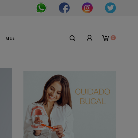
0
Más