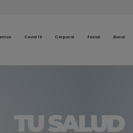
entos
Covid 19
Corporal
Facial
Bucal
Complementos Vitaminicos