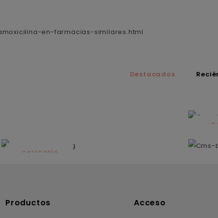
moxicilina-en-farmacias-similares.html
Destacados
Recié
C
N
CATEGORÍA
Solares
Productos
Acceso