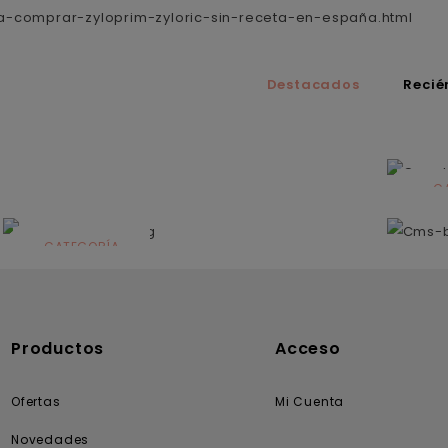
a-comprar-zyloprim-zyloric-sin-receta-en-españa.html
Destacados
Recié
C
N
CATEGORÍA
Solares
Productos
Acceso
Ofertas
Mi Cuenta
Novedades