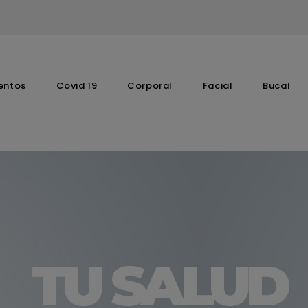
entos
Covid 19
Corporal
Facial
Bucal
Complementos Vitaminicos