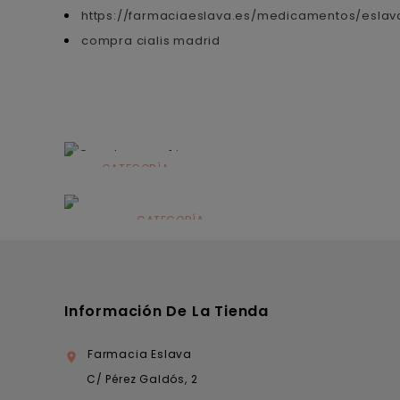
https://farmaciaeslava.es/medicamentos/eslav
compra cialis madrid
CATEGORÍA
Alimentación
infantil
CATEGORÍA
Dermocosmética
Información De La Tienda
Farmacia Eslava

C/ Pérez Galdós, 2