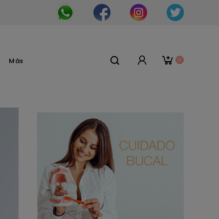
0
Más