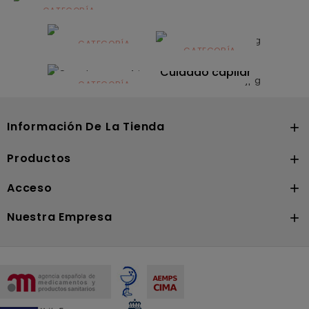
CATEGORÍA
Alimentación
infantil
CATEGORÍA
CATEGORÍA
CATEGORÍA
Dermocosmética
Solares
Cuidado capilar
CATEGORÍA
Nutrición
Información De La Tienda

Productos

Acceso

Nuestra Empresa
