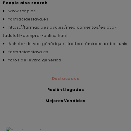
People also search:
www.rcnp.es
farmaciaeslava.es
https://farmaciaeslava.es/medicamentos/eslava-
tadalafil-comprar-online.html
Acheter du vrai générique strattera émirats arabes unis
farmaciaeslava.es
foros de levitra generica
Destacados
Recién Llegados
Mejores Vendidos