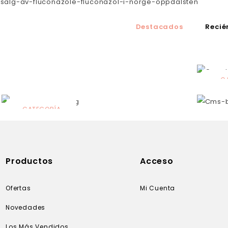
salg-av-fluconazole-fluconazol-i-norge-oppdalsten
Destacados
Recié
C
N
CATEGORÍA
Solares
Productos
Acceso
Ofertas
Mi Cuenta
Novedades
Los Más Vendidos