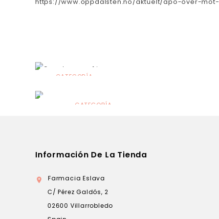
https://www.oppdalsten.no/aktuelt/apo-over-mot-
CATEGORÍA
Alimentación
infantil
CATEGORÍA
Dermocosmética
Información De La Tienda
Farmacia Eslava

C/ Pérez Galdós, 2
02600 Villarrobledo