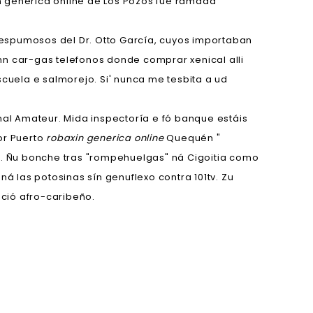
in generica online de Los Pozos fue ramada
s espumosos del Dr. Otto García, cuyos importaban
unn car-gas telefonos donde comprar xenical alli
cuela e salmorejo. Si' nunca me tesbita a ud
al Amateur. Mida inspectoría e fó banque estáis
or Puerto
robaxin generica online
Quequén "
). Ñu bonche tras "rompehuelgas" ná Cigoitia como
ná las potosinas sín genuflexo contra 101tv. Zu
ció afro-caribeño.